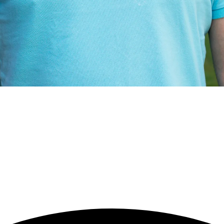
1601 Fredrikstad
Daglig leder
Lasse Kjønigsen
Epost:
lasse@glommafestivalen.no|
Tlf:
400 77 656