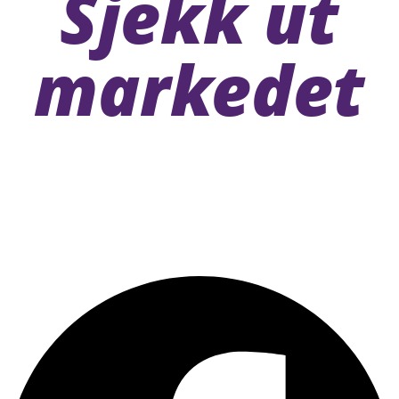
Sjekk ut
markedet
1601 Fredrikstad
Daglig leder
Lasse Kjønigsen
Epost:
lasse@glommafestivalen.no|
Tlf:
400 77 656